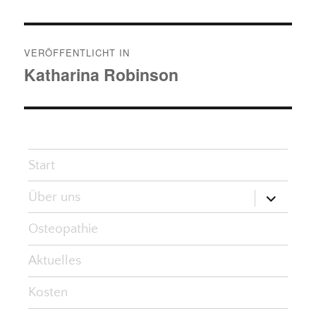
Beitragsnavigation
VERÖFFENTLICHT IN
Katharina Robinson
Start
Untermen
Über uns
öffnen
Osteopathie
Aktuelles
Kosten