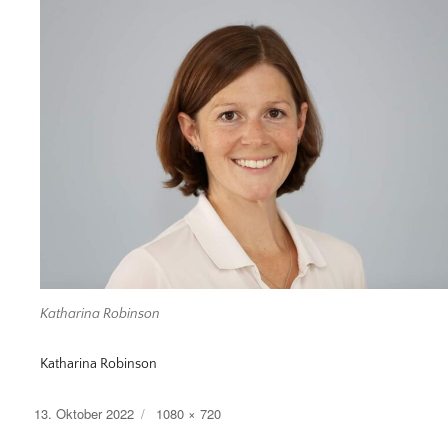
Katharina Robinson
Katharina Robinson
Veröffentlicht
13. Oktober 2022
Originalgröße
1080 × 720
am