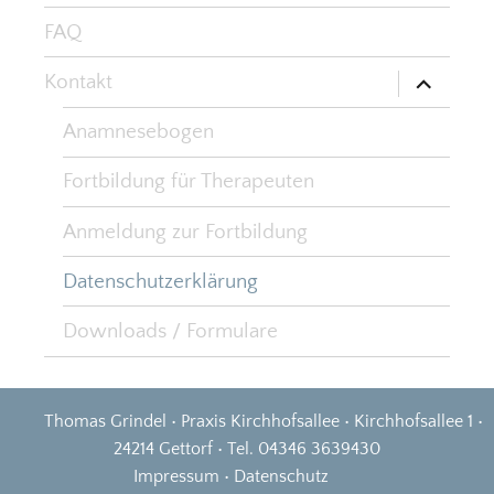
FAQ
Untermen
Kontakt
öffnen
Anamnesebogen
Fortbildung für Therapeuten
Anmeldung zur Fortbildung
Datenschutzerklärung
Downloads / Formulare
Thomas Grindel • Praxis Kirchhofsallee • Kirchhofsallee 1 •
24214 Gettorf • Tel. 04346 3639430
Impressum
•
Datenschutz