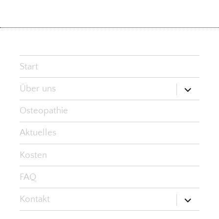
Start
Untermen
Über uns
öffnen
Osteopathie
Aktuelles
Kosten
FAQ
Untermen
Kontakt
öffnen