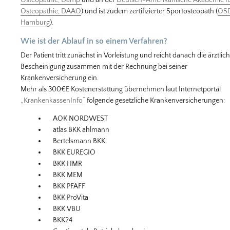
Osteopathie, DAAO
) und ist zudem zertifizierter Sportosteopath (
OS
Hamburg
).
Wie ist der Ablauf in so einem Verfahren?
Der Patient tritt zunächst in Vorleistung und reicht danach die ärztlic
Bescheinigung zusammen mit der Rechnung bei seiner
Krankenversicherung ein.
Mehr als 300€E Kostenerstattung übernehmen laut Internetportal
„KrankenkassenInfo“
folgende gesetzliche Krankenversicherungen:
AOK NORDWEST
atlas BKK ahlmann
Bertelsmann BKK
BKK EUREGIO
BKK HMR
BKK MEM
BKK PFAFF
BKK ProVita
BKK VBU
BKK24