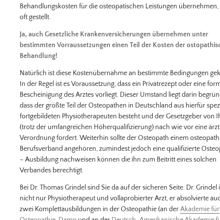
Behandlungskosten für die osteopatischen Leistungen übernehmen,
oft gestellt.
Ja, auch Gesetzliche Krankenversicherungen übernehmen unter
bestimmten Vorraussetzungen einen Teil der Kosten der ostopathi
Behandlung!
Natürlich ist diese Kostenübernahme an bestimmte Bedingungen gek
In der Regel ist es Voraussetzung, dass ein Privatrezept oder eine for
Bescheinigung des Arztes vorliegt. Dieser Umstand liegt darin begrün
dass der größte Teil der Osteopathen in Deutschland aus hierfür spezi
fortgebildeten Physiotherapeuten besteht und der Gesetzgeber von 
(trotz der umfangreichen Höherqualifizierung) nach wie vor eine ärzt
Verordnung fordert. Weiterhin sollte der Osteopath einem osteopat
Berufsverband angehören, zumindest jedoch eine qualifizierte Osteo
– Ausbildung nachweisen können die ihn zum Beitritt eines solchen
Verbandes berechtigt.
Bei Dr. Thomas Grindel sind Sie da auf der sicheren Seite. Dr. Grindel i
nicht nur Physiotherapeut und vollaprobierter Arzt, er absolvierte au
zwei Komplettausbildungen in der Osteopathie (an der
Akademie für
Osteopathie, Damp
und an der
Deutsch-Amerikanische Akademie f