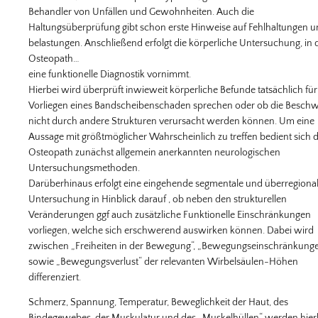
Behandler von Unfällen und Gewohnheiten. Auch die
Haltungsüberprüfung gibt schon erste Hinweise auf Fehlhaltungen u
belastungen. Anschließend erfolgt die körperliche Untersuchung, in 
Osteopath…
eine funktionelle Diagnostik vornimmt.
Hierbei wird überprüft inwieweit körperliche Befunde tatsächlich für
Vorliegen eines Bandscheibenschaden sprechen oder ob die Besch
nicht durch andere Strukturen verursacht werden können. Um eine
Aussage mit größtmöglicher Wahrscheinlich zu treffen bedient sich 
Osteopath zunächst allgemein anerkannten neurologischen
Untersuchungsmethoden.
Darüberhinaus erfolgt eine eingehende segmentale und überregiona
Untersuchung in Hinblick darauf , ob neben den strukturellen
Veränderungen ggf auch zusätzliche Funktionelle Einschränkungen
vorliegen, welche sich erschwerend auswirken können. Dabei wird
zwischen „Freiheiten in der Bewegung“, „Bewegungseinschränkung
sowie „Bewegungsverlust“ der relevanten Wirbelsäulen-Höhen
differenziert.
Schmerz, Spannung, Temperatur, Beweglichkeit der Haut, des
Bindegewebes, der Muskulatur und des „Muskelhüllen“ werden hier