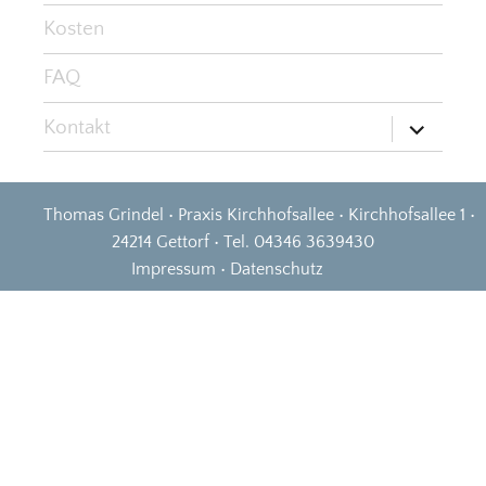
Kosten
FAQ
Untermen
Kontakt
öffnen
Thomas Grindel • Praxis Kirchhofsallee • Kirchhofsallee 1 •
24214 Gettorf • Tel. 04346 3639430
Impressum
•
Datenschutz