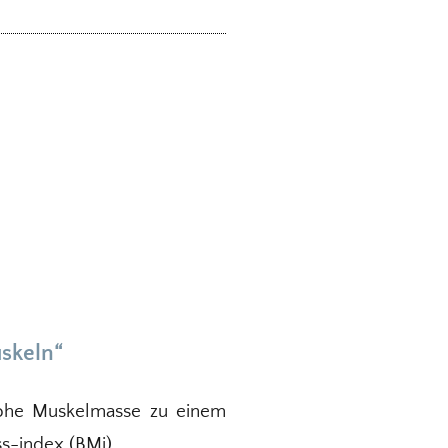
skeln“
 hohe Muskelmasse zu einem
ss-index (BMi).